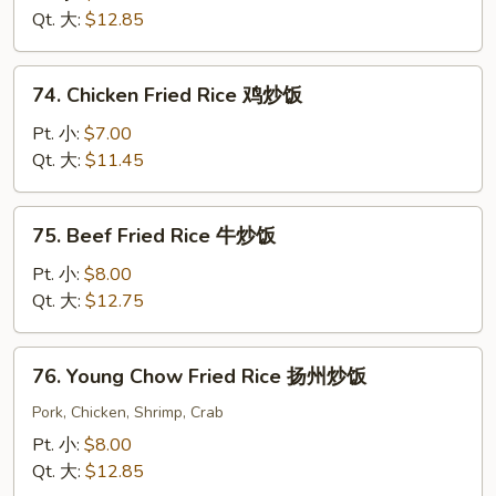
饭
Fried
Qt. 大:
$12.85
Rice
鲜
74.
74. Chicken Fried Rice 鸡炒饭
虾
Chicken
炒
Fried
Pt. 小:
$7.00
饭
Rice
Qt. 大:
$11.45
鸡
炒
75.
75. Beef Fried Rice 牛炒饭
饭
Beef
Fried
Pt. 小:
$8.00
Rice
Qt. 大:
$12.75
牛
炒
76.
76. Young Chow Fried Rice 扬州炒饭
饭
Young
Chow
Pork, Chicken, Shrimp, Crab
Fried
Pt. 小:
$8.00
Rice
Qt. 大:
$12.85
扬