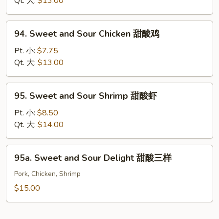
Qt. 大:
$13.00
Pork
甜
94.
94. Sweet and Sour Chicken 甜酸鸡
酸
Sweet
肉
and
Pt. 小:
$7.75
Sour
Qt. 大:
$13.00
Chicken
甜
95.
95. Sweet and Sour Shrimp 甜酸虾
酸
Sweet
鸡
and
Pt. 小:
$8.50
Sour
Qt. 大:
$14.00
Shrimp
甜
95a.
95a. Sweet and Sour Delight 甜酸三样
酸
Sweet
虾
and
Pork, Chicken, Shrimp
Sour
$15.00
Delight
甜