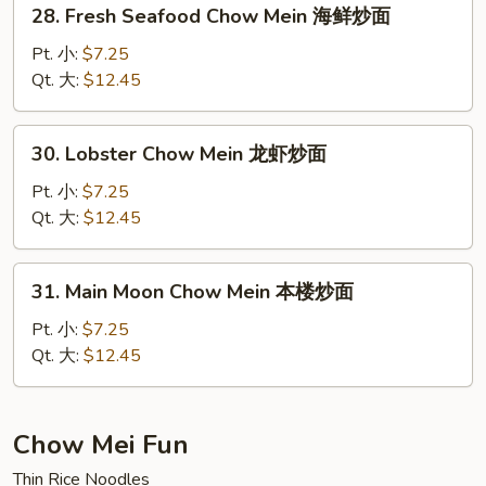
28.
28. Fresh Seafood Chow Mein 海鲜炒面
面
Fresh
Seafood
Pt. 小:
$7.25
Chow
Qt. 大:
$12.45
Mein
海
30.
30. Lobster Chow Mein 龙虾炒面
鲜
Lobster
炒
Chow
Pt. 小:
$7.25
面
Mein
Qt. 大:
$12.45
龙
虾
31.
31. Main Moon Chow Mein 本楼炒面
炒
Main
面
Moon
Pt. 小:
$7.25
Chow
Qt. 大:
$12.45
Mein
本
楼
Chow Mei Fun
炒
Thin Rice Noodles
面