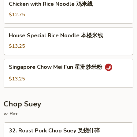
Chicken with Rice Noodle 鸡米线
米
with
线
Rice
$12.75
Noodle
鸡
House
House Special Rice Noodle 本楼米线
米
Special
线
Rice
$13.25
Noodle
本
Singapore
Singapore Chow Mei Fun 星洲炒米粉
楼
Chow
米
Mei
$13.25
线
Fun
星
洲
Chop Suey
炒
米
w. Rice
粉
32.
32. Roast Pork Chop Suey 叉烧什碎
Roast