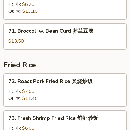
Pork
Pt. 小:
$8.20
w.
Qt. 大:
$13.10
Broccoli
芥
71.
71. Broccoli w. Bean Curd 芥兰豆腐
兰
Broccoli
叉
w.
$13.50
烧
Bean
Curd
芥
Fried Rice
兰
豆
72.
72. Roast Pork Fried Rice 叉烧炒饭
腐
Roast
Pork
Pt. 小:
$7.00
Fried
Qt. 大:
$11.45
Rice
叉
73.
73. Fresh Shrimp Fried Rice 鲜虾炒饭
烧
Fresh
炒
Shrimp
Pt. 小:
$8.00