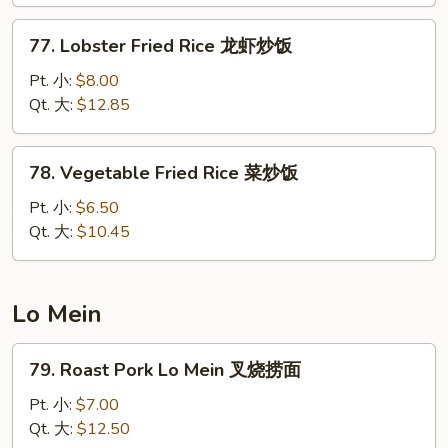
州
77.
炒
77. Lobster Fried Rice 龙虾炒饭
Lobster
饭
Fried
Pt. 小:
$8.00
Rice
Qt. 大:
$12.85
龙
虾
78.
78. Vegetable Fried Rice 菜炒饭
炒
Vegetable
饭
Fried
Pt. 小:
$6.50
Rice
Qt. 大:
$10.45
菜
炒
饭
Lo Mein
79.
79. Roast Pork Lo Mein 叉烧捞面
Roast
Pork
Pt. 小:
$7.00
Lo
Qt. 大:
$12.50