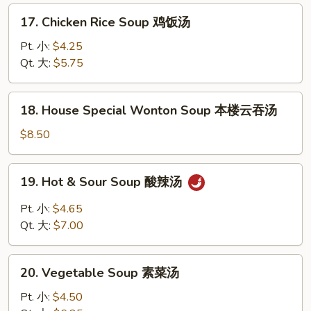
面
17.
17. Chicken Rice Soup 鸡饭汤
汤
Chicken
Rice
Pt. 小:
$4.25
Soup
Qt. 大:
$5.75
鸡
饭
18.
18. House Special Wonton Soup 本楼云吞汤
汤
House
Special
$8.50
Wonton
Soup
19.
19. Hot & Sour Soup 酸辣汤
本
Hot
楼
&
Pt. 小:
$4.65
云
Sour
Qt. 大:
$7.00
吞
Soup
汤
酸
20.
辣
20. Vegetable Soup 素菜汤
Vegetable
汤
Soup
Pt. 小:
$4.50