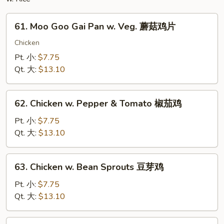
61.
61. Moo Goo Gai Pan w. Veg. 蘑菇鸡片
Moo
Goo
Chicken
Gai
Pt. 小:
$7.75
Pan
Qt. 大:
$13.10
w.
Veg.
62.
蘑
62. Chicken w. Pepper & Tomato 椒茄鸡
Chicken
菇
w.
Pt. 小:
$7.75
鸡
Pepper
Qt. 大:
$13.10
片
&
Tomato
63.
63. Chicken w. Bean Sprouts 豆芽鸡
椒
Chicken
茄
w.
Pt. 小:
$7.75
鸡
Bean
Qt. 大:
$13.10
Sprouts
豆
64.