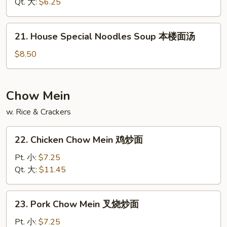
素
Qt. 大:
$6.25
菜
汤
21.
21. House Special Noodles Soup 本楼面汤
House
Special
$8.50
Noodles
Soup
本
Chow Mein
楼
w. Rice & Crackers
面
汤
22.
22. Chicken Chow Mein 鸡炒面
Chicken
Chow
Pt. 小:
$7.25
Mein
Qt. 大:
$11.45
鸡
炒
23.
23. Pork Chow Mein 叉烧炒面
面
Pork
Chow
Pt. 小:
$7.25