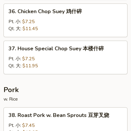
什
36.
36. Chicken Chop Suey 鸡什碎
碎
Chicken
Chop
Pt. 小:
$7.25
Suey
Qt. 大:
$11.45
鸡
什
37.
37. House Special Chop Suey 本楼什碎
碎
House
Special
Pt. 小:
$7.25
Chop
Qt. 大:
$11.95
Suey
本
楼
Pork
什
w. Rice
碎
38.
38. Roast Pork w. Bean Sprouts 豆芽叉烧
Roast
Pork
Pt. 小:
$7.45