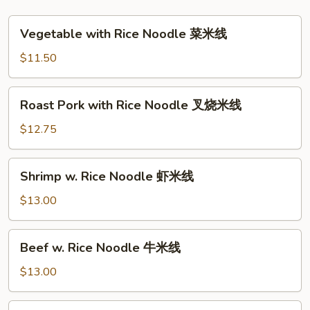
Vegetable
Vegetable with Rice Noodle 菜米线
with
Rice
$11.50
Noodle
菜
Roast
Roast Pork with Rice Noodle 叉烧米线
米
Pork
线
with
$12.75
Rice
Noodle
Shrimp
Shrimp w. Rice Noodle 虾米线
叉
w.
烧
Rice
$13.00
米
Noodle
线
虾
Beef
Beef w. Rice Noodle 牛米线
米
w.
线
Rice
$13.00
Noodle
牛
Chicken