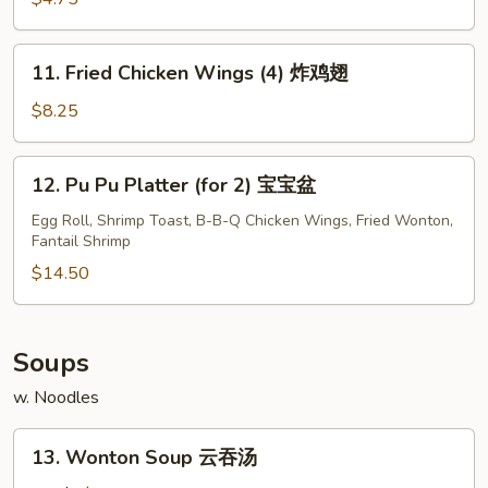
(10)
炸
11.
11. Fried Chicken Wings (4) 炸鸡翅
包
Fried
Chicken
$8.25
Wings
(4)
12.
12. Pu Pu Platter (for 2) 宝宝盆
炸
Pu
鸡
Pu
Egg Roll, Shrimp Toast, B-B-Q Chicken Wings, Fried Wonton,
翅
Fantail Shrimp
Platter
(for
$14.50
2)
宝
宝
Soups
盆
w. Noodles
13.
13. Wonton Soup 云吞汤
Wonton