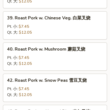
w.
Qt. 大:
$12.05
Bean
Sprouts
39.
39. Roast Pork w. Chinese Veg. 白菜叉烧
豆
Roast
芽
Pork
Pt. 小:
$7.45
叉
w.
Qt. 大:
$12.05
烧
Chinese
Veg.
40.
40. Roast Pork w. Mushroom 蘑菇叉烧
白
Roast
菜
Pork
Pt. 小:
$7.45
叉
w.
Qt. 大:
$12.05
烧
Mushroom
蘑
42.
42. Roast Pork w. Snow Peas 雪豆叉烧
菇
Roast
叉
Pork
Pt. 小:
$7.45
烧
w.
Qt. 大:
$12.05
Snow
Peas
43.