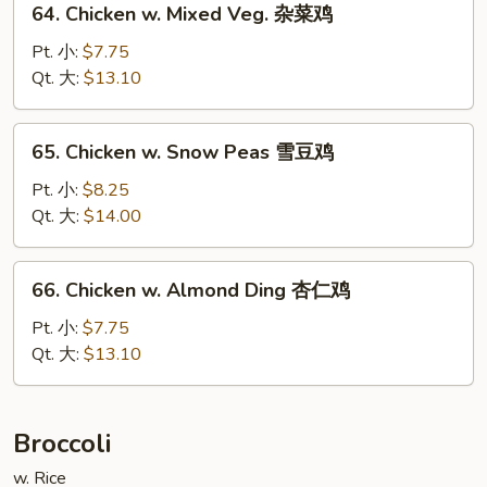
64. Chicken w. Mixed Veg. 杂菜鸡
芽
Chicken
鸡
w.
Pt. 小:
$7.75
Mixed
Qt. 大:
$13.10
Veg.
杂
65.
65. Chicken w. Snow Peas 雪豆鸡
菜
Chicken
鸡
w.
Pt. 小:
$8.25
Snow
Qt. 大:
$14.00
Peas
雪
66.
66. Chicken w. Almond Ding 杏仁鸡
豆
Chicken
鸡
w.
Pt. 小:
$7.75
Almond
Qt. 大:
$13.10
Ding
杏
仁
Broccoli
鸡
w. Rice