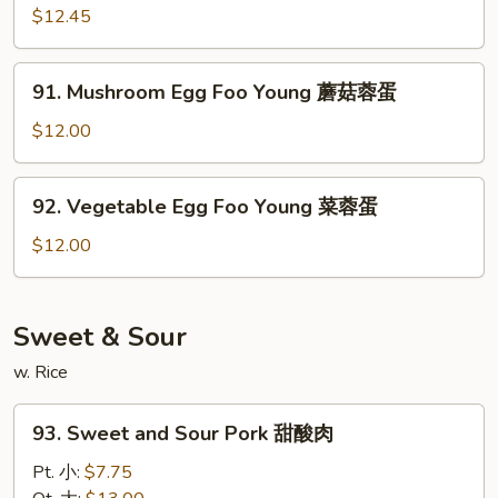
蓉
Egg
$12.45
蛋
Foo
Young
91.
91. Mushroom Egg Foo Young 蘑菇蓉蛋
龙
Mushroom
虾
Egg
$12.00
蓉
Foo
蛋
Young
92.
92. Vegetable Egg Foo Young 菜蓉蛋
蘑
Vegetable
菇
Egg
$12.00
蓉
Foo
蛋
Young
菜
Sweet & Sour
蓉
w. Rice
蛋
93.
93. Sweet and Sour Pork 甜酸肉
Sweet
and
Pt. 小:
$7.75
Sour