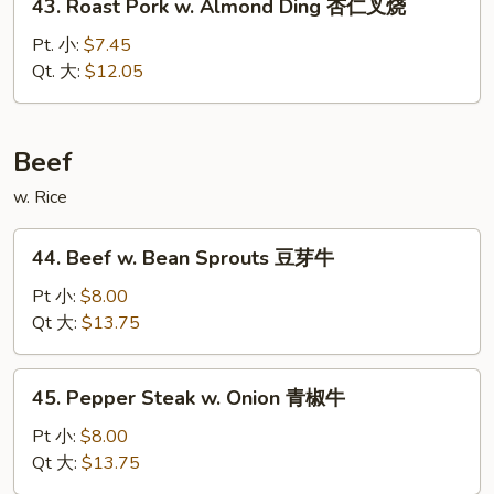
43. Roast Pork w. Almond Ding 杏仁叉烧
雪
Roast
豆
Pork
Pt. 小:
$7.45
叉
w.
Qt. 大:
$12.05
烧
Almond
Ding
杏
Beef
仁
w. Rice
叉
烧
44.
44. Beef w. Bean Sprouts 豆芽牛
Beef
w.
Pt 小:
$8.00
Bean
Qt 大:
$13.75
Sprouts
豆
45.
45. Pepper Steak w. Onion 青椒牛
芽
Pepper
牛
Steak
Pt 小:
$8.00
w.
Qt 大:
$13.75
Onion