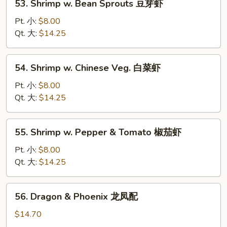
53. Shrimp w. Bean Sprouts 豆芽虾
龙
Shrimp
糊
w.
Pt. 小:
$8.00
Bean
Qt. 大:
$14.25
Sprouts
豆
54.
54. Shrimp w. Chinese Veg. 白菜虾
芽
Shrimp
虾
w.
Pt. 小:
$8.00
Chinese
Qt. 大:
$14.25
Veg.
白
55.
55. Shrimp w. Pepper & Tomato 椒茄虾
菜
Shrimp
虾
w.
Pt. 小:
$8.00
Pepper
Qt. 大:
$14.25
&
Tomato
56.
56. Dragon & Phoenix 龙凤配
椒
Dragon
茄
&
$14.70
虾
Phoenix