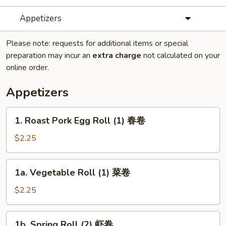
Appetizers
Please note: requests for additional items or special
preparation may incur an
extra charge
not calculated on your
online order.
Appetizers
1.
1. Roast Pork Egg Roll (1) 春卷
Roast
Pork
$2.25
Egg
Roll
1a.
1a. Vegetable Roll (1) 菜卷
(1)
Vegetable
春
Roll
$2.25
卷
(1)
菜
1b.
1b. Spring Roll (2) 虾卷
卷