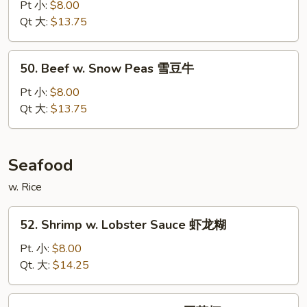
w.
Pt 小:
$8.00
Oyster
Qt 大:
$13.75
Sauce
蚝
50.
50. Beef w. Snow Peas 雪豆牛
油
Beef
牛
w.
Pt 小:
$8.00
Snow
Qt 大:
$13.75
Peas
雪
豆
Seafood
牛
w. Rice
52.
52. Shrimp w. Lobster Sauce 虾龙糊
Shrimp
w.
Pt. 小:
$8.00
Lobster
Qt. 大:
$14.25
Sauce
虾
53.