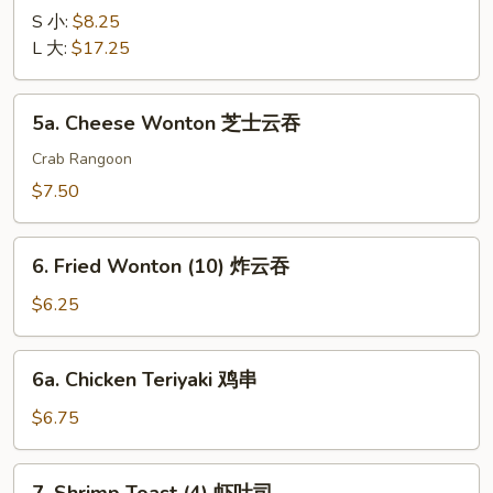
排
Ribs
S 小:
$8.25
骨
无
L 大:
$17.25
骨
排
5a.
5a. Cheese Wonton 芝士云吞
Cheese
Wonton
Crab Rangoon
芝
$7.50
士
云
6.
吞
6. Fried Wonton (10) 炸云吞
Fried
Wonton
$6.25
(10)
炸
6a.
6a. Chicken Teriyaki 鸡串
云
Chicken
吞
Teriyaki
$6.75
鸡
串
7.