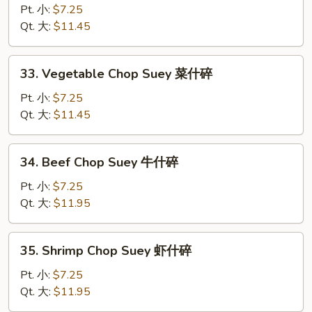
Pork
Pt. 小:
$7.25
Chop
Qt. 大:
$11.45
Suey
叉
33.
33. Vegetable Chop Suey 菜什碎
烧
Vegetable
什
Chop
Pt. 小:
$7.25
碎
Suey
Qt. 大:
$11.45
菜
什
34.
34. Beef Chop Suey 牛什碎
碎
Beef
Chop
Pt. 小:
$7.25
Suey
Qt. 大:
$11.95
牛
什
35.
35. Shrimp Chop Suey 虾什碎
碎
Shrimp
Chop
Pt. 小:
$7.25
Suey
Qt. 大:
$11.95
虾