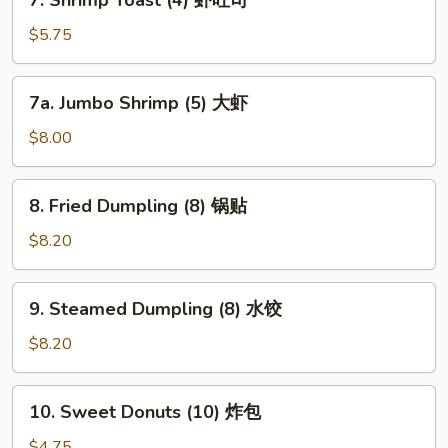
7. Shrimp Toast (4) 虾吐司
Shrimp
Toast
$5.75
(4)
虾
7a.
7a. Jumbo Shrimp (5) 大虾
吐
Jumbo
司
Shrimp
$8.00
(5)
大
8.
8. Fried Dumpling (8) 锅贴
虾
Fried
Dumpling
$8.20
(8)
锅
9.
9. Steamed Dumpling (8) 水饺
贴
Steamed
Dumpling
$8.20
(8)
水
10.
10. Sweet Donuts (10) 炸包
饺
Sweet
Donuts
$4.75