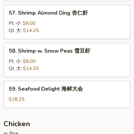
龙
57.
57. Shrimp Almond Ding 杏仁虾
凤
Shrimp
配
Almond
Pt. 小:
$8.00
Ding
Qt. 大:
$14.25
杏
仁
58.
58. Shrimp w. Snow Peas 雪豆虾
虾
Shrimp
w.
Pt. 小:
$8.00
Snow
Qt. 大:
$14.25
Peas
雪
59.
59. Seafood Delight 海鲜大会
豆
Seafood
虾
Delight
$18.25
海
鲜
大
Chicken
会
w. Rice