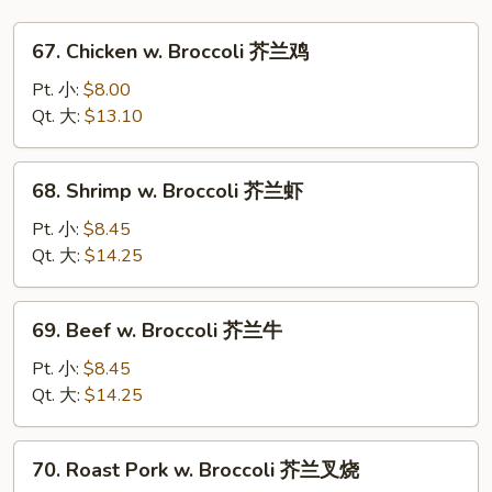
67.
67. Chicken w. Broccoli 芥兰鸡
Chicken
w.
Pt. 小:
$8.00
Broccoli
Qt. 大:
$13.10
芥
兰
68.
68. Shrimp w. Broccoli 芥兰虾
鸡
Shrimp
w.
Pt. 小:
$8.45
Broccoli
Qt. 大:
$14.25
芥
兰
69.
69. Beef w. Broccoli 芥兰牛
虾
Beef
w.
Pt. 小:
$8.45
Broccoli
Qt. 大:
$14.25
芥
兰
70.
70. Roast Pork w. Broccoli 芥兰叉烧
牛
Roast