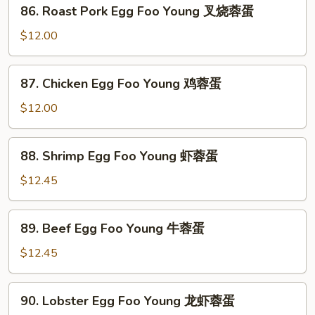
86.
86. Roast Pork Egg Foo Young 叉烧蓉蛋
Roast
Pork
$12.00
Egg
Foo
87.
87. Chicken Egg Foo Young 鸡蓉蛋
Young
Chicken
叉
Egg
$12.00
烧
Foo
蓉
Young
88.
蛋
88. Shrimp Egg Foo Young 虾蓉蛋
鸡
Shrimp
蓉
Egg
$12.45
蛋
Foo
Young
89.
89. Beef Egg Foo Young 牛蓉蛋
虾
Beef
蓉
Egg
$12.45
蛋
Foo
Young
90.
90. Lobster Egg Foo Young 龙虾蓉蛋
牛
Lobster