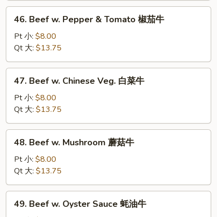
青
46.
46. Beef w. Pepper & Tomato 椒茄牛
椒
Beef
牛
w.
Pt 小:
$8.00
Pepper
Qt 大:
$13.75
&
Tomato
47.
47. Beef w. Chinese Veg. 白菜牛
椒
Beef
茄
w.
Pt 小:
$8.00
牛
Chinese
Qt 大:
$13.75
Veg.
白
48.
48. Beef w. Mushroom 蘑菇牛
菜
Beef
牛
w.
Pt 小:
$8.00
Mushroom
Qt 大:
$13.75
蘑
菇
49.
49. Beef w. Oyster Sauce 蚝油牛
牛
Beef