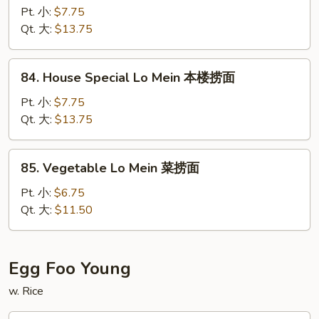
Lobster
Pt. 小:
$7.75
Lo
Qt. 大:
$13.75
Mein
鲜
84.
84. House Special Lo Mein 本楼捞面
龙
House
虾
Special
Pt. 小:
$7.75
捞
Lo
Qt. 大:
$13.75
面
Mein
本
85.
85. Vegetable Lo Mein 菜捞面
楼
Vegetable
捞
Lo
Pt. 小:
$6.75
面
Mein
Qt. 大:
$11.50
菜
捞
面
Egg Foo Young
w. Rice