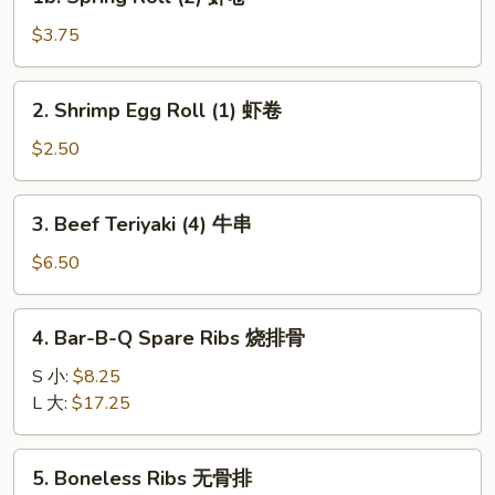
Spring
Roll
$3.75
(2)
虾
2.
2. Shrimp Egg Roll (1) 虾卷
卷
Shrimp
Egg
$2.50
Roll
(1)
3.
3. Beef Teriyaki (4) 牛串
虾
Beef
卷
Teriyaki
$6.50
(4)
牛
4.
4. Bar-B-Q Spare Ribs 烧排骨
串
Bar-
B-
S 小:
$8.25
Q
L 大:
$17.25
Spare
Ribs
5.
5. Boneless Ribs 无骨排
烧
Boneless