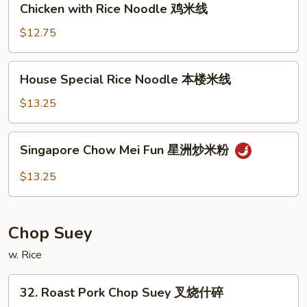
Chicken with Rice Noodle 鸡米线
米
with
线
Rice
$12.75
Noodle
鸡
House
House Special Rice Noodle 本楼米线
米
Special
线
Rice
$13.25
Noodle
本
Singapore
Singapore Chow Mei Fun 星洲炒米粉
楼
Chow
米
Mei
$13.25
线
Fun
星
洲
Chop Suey
炒
米
w. Rice
粉
32.
32. Roast Pork Chop Suey 叉烧什碎
Roast