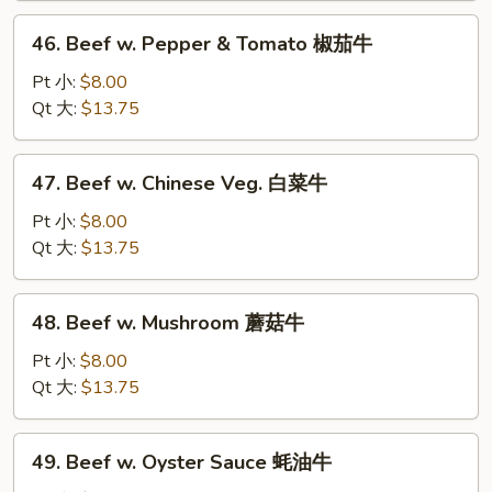
青
46.
46. Beef w. Pepper & Tomato 椒茄牛
椒
Beef
牛
w.
Pt 小:
$8.00
Pepper
Qt 大:
$13.75
&
Tomato
47.
47. Beef w. Chinese Veg. 白菜牛
椒
Beef
茄
w.
Pt 小:
$8.00
牛
Chinese
Qt 大:
$13.75
Veg.
白
48.
48. Beef w. Mushroom 蘑菇牛
菜
Beef
牛
w.
Pt 小:
$8.00
Mushroom
Qt 大:
$13.75
蘑
菇
49.
49. Beef w. Oyster Sauce 蚝油牛
牛
Beef