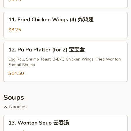
(10)
炸
11.
11. Fried Chicken Wings (4) 炸鸡翅
包
Fried
Chicken
$8.25
Wings
(4)
12.
12. Pu Pu Platter (for 2) 宝宝盆
炸
Pu
鸡
Pu
Egg Roll, Shrimp Toast, B-B-Q Chicken Wings, Fried Wonton,
翅
Fantail Shrimp
Platter
(for
$14.50
2)
宝
宝
Soups
盆
w. Noodles
13.
13. Wonton Soup 云吞汤
Wonton