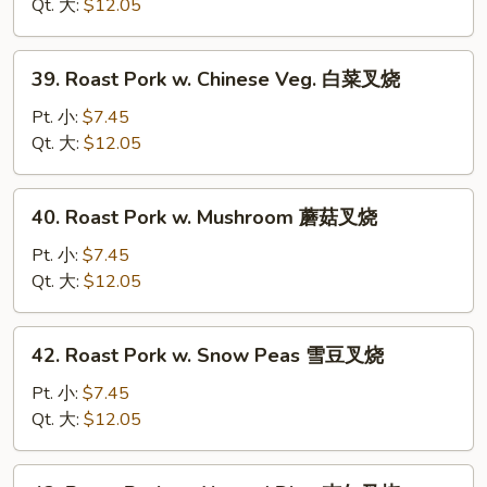
w.
Qt. 大:
$12.05
Bean
Sprouts
39.
39. Roast Pork w. Chinese Veg. 白菜叉烧
豆
Roast
芽
Pork
Pt. 小:
$7.45
叉
w.
Qt. 大:
$12.05
烧
Chinese
Veg.
40.
40. Roast Pork w. Mushroom 蘑菇叉烧
白
Roast
菜
Pork
Pt. 小:
$7.45
叉
w.
Qt. 大:
$12.05
烧
Mushroom
蘑
42.
42. Roast Pork w. Snow Peas 雪豆叉烧
菇
Roast
叉
Pork
Pt. 小:
$7.45
烧
w.
Qt. 大:
$12.05
Snow
Peas
43.