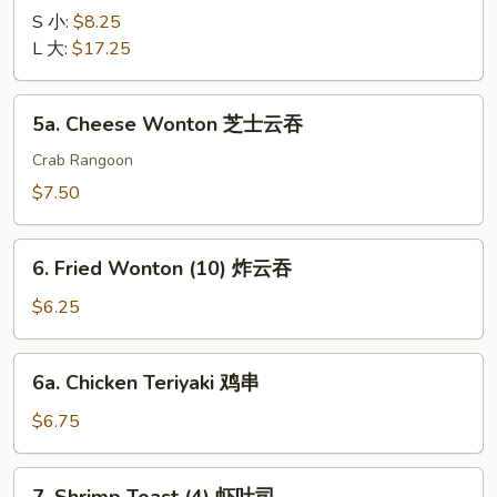
排
Ribs
S 小:
$8.25
骨
无
L 大:
$17.25
骨
排
5a.
5a. Cheese Wonton 芝士云吞
Cheese
Wonton
Crab Rangoon
芝
$7.50
士
云
6.
吞
6. Fried Wonton (10) 炸云吞
Fried
Wonton
$6.25
(10)
炸
6a.
6a. Chicken Teriyaki 鸡串
云
Chicken
吞
Teriyaki
$6.75
鸡
串
7.