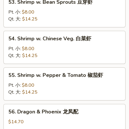
53. Shrimp w. Bean Sprouts 豆芽虾
龙
Shrimp
糊
w.
Pt. 小:
$8.00
Bean
Qt. 大:
$14.25
Sprouts
豆
54.
54. Shrimp w. Chinese Veg. 白菜虾
芽
Shrimp
虾
w.
Pt. 小:
$8.00
Chinese
Qt. 大:
$14.25
Veg.
白
55.
55. Shrimp w. Pepper & Tomato 椒茄虾
菜
Shrimp
虾
w.
Pt. 小:
$8.00
Pepper
Qt. 大:
$14.25
&
Tomato
56.
56. Dragon & Phoenix 龙凤配
椒
Dragon
茄
&
$14.70
虾
Phoenix