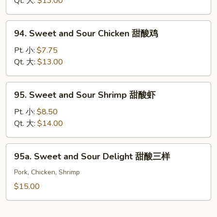
Qt. 大:
$13.00
Pork
甜
94.
94. Sweet and Sour Chicken 甜酸鸡
酸
Sweet
肉
and
Pt. 小:
$7.75
Sour
Qt. 大:
$13.00
Chicken
甜
95.
95. Sweet and Sour Shrimp 甜酸虾
酸
Sweet
鸡
and
Pt. 小:
$8.50
Sour
Qt. 大:
$14.00
Shrimp
甜
95a.
95a. Sweet and Sour Delight 甜酸三样
酸
Sweet
虾
and
Pork, Chicken, Shrimp
Sour
$15.00
Delight
甜