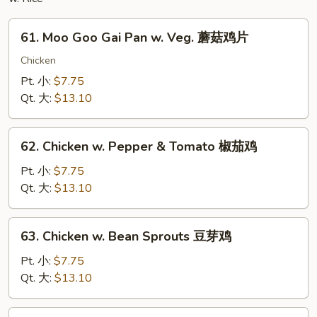
61.
61. Moo Goo Gai Pan w. Veg. 蘑菇鸡片
Moo
Goo
Chicken
Gai
Pt. 小:
$7.75
Pan
Qt. 大:
$13.10
w.
Veg.
62.
蘑
62. Chicken w. Pepper & Tomato 椒茄鸡
Chicken
菇
w.
Pt. 小:
$7.75
鸡
Pepper
Qt. 大:
$13.10
片
&
Tomato
63.
63. Chicken w. Bean Sprouts 豆芽鸡
椒
Chicken
茄
w.
Pt. 小:
$7.75
鸡
Bean
Qt. 大:
$13.10
Sprouts
豆
64.