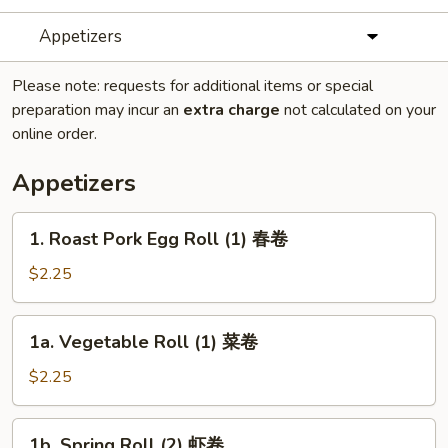
Appetizers
Please note: requests for additional items or special
preparation may incur an
extra charge
not calculated on your
online order.
Appetizers
1.
1. Roast Pork Egg Roll (1) 春卷
Roast
Pork
$2.25
Egg
Roll
1a.
1a. Vegetable Roll (1) 菜卷
(1)
Vegetable
春
Roll
$2.25
卷
(1)
菜
1b.
1b. Spring Roll (2) 虾卷
卷