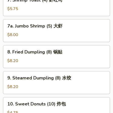
7. Shrimp Toast (4) 虾吐司
Shrimp
Toast
$5.75
(4)
虾
7a.
7a. Jumbo Shrimp (5) 大虾
吐
Jumbo
司
Shrimp
$8.00
(5)
大
8.
8. Fried Dumpling (8) 锅贴
虾
Fried
Dumpling
$8.20
(8)
锅
9.
9. Steamed Dumpling (8) 水饺
贴
Steamed
Dumpling
$8.20
(8)
水
10.
10. Sweet Donuts (10) 炸包
饺
Sweet
Donuts
$4.75