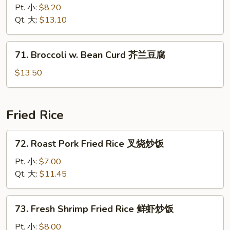
Pork
Pt. 小:
$8.20
w.
Qt. 大:
$13.10
Broccoli
芥
71.
71. Broccoli w. Bean Curd 芥兰豆腐
兰
Broccoli
叉
w.
$13.50
烧
Bean
Curd
芥
Fried Rice
兰
豆
72.
72. Roast Pork Fried Rice 叉烧炒饭
腐
Roast
Pork
Pt. 小:
$7.00
Fried
Qt. 大:
$11.45
Rice
叉
73.
73. Fresh Shrimp Fried Rice 鲜虾炒饭
烧
Fresh
炒
Shrimp
Pt. 小:
$8.00