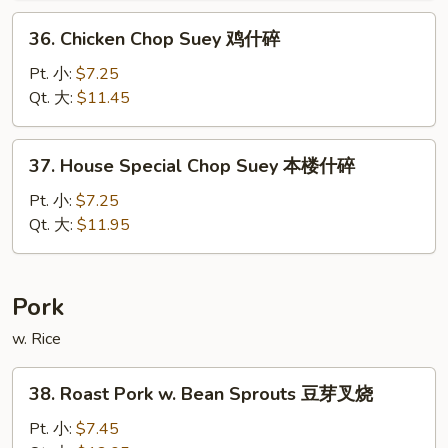
什
36.
36. Chicken Chop Suey 鸡什碎
碎
Chicken
Chop
Pt. 小:
$7.25
Suey
Qt. 大:
$11.45
鸡
什
37.
37. House Special Chop Suey 本楼什碎
碎
House
Special
Pt. 小:
$7.25
Chop
Qt. 大:
$11.95
Suey
本
楼
Pork
什
w. Rice
碎
38.
38. Roast Pork w. Bean Sprouts 豆芽叉烧
Roast
Pork
Pt. 小:
$7.45