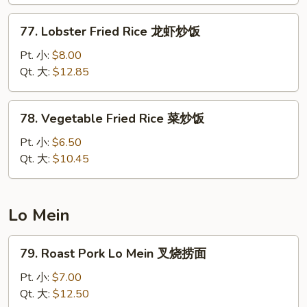
州
77.
炒
77. Lobster Fried Rice 龙虾炒饭
Lobster
饭
Fried
Pt. 小:
$8.00
Rice
Qt. 大:
$12.85
龙
虾
78.
78. Vegetable Fried Rice 菜炒饭
炒
Vegetable
饭
Fried
Pt. 小:
$6.50
Rice
Qt. 大:
$10.45
菜
炒
饭
Lo Mein
79.
79. Roast Pork Lo Mein 叉烧捞面
Roast
Pork
Pt. 小:
$7.00
Lo
Qt. 大:
$12.50