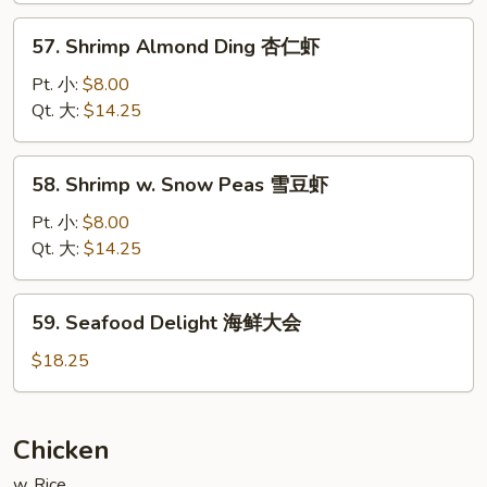
龙
57.
57. Shrimp Almond Ding 杏仁虾
凤
Shrimp
配
Almond
Pt. 小:
$8.00
Ding
Qt. 大:
$14.25
杏
仁
58.
58. Shrimp w. Snow Peas 雪豆虾
虾
Shrimp
w.
Pt. 小:
$8.00
Snow
Qt. 大:
$14.25
Peas
雪
59.
59. Seafood Delight 海鲜大会
豆
Seafood
虾
Delight
$18.25
海
鲜
大
Chicken
会
w. Rice