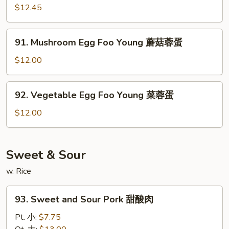
蓉
Egg
$12.45
蛋
Foo
Young
91.
91. Mushroom Egg Foo Young 蘑菇蓉蛋
龙
Mushroom
虾
Egg
$12.00
蓉
Foo
蛋
Young
92.
92. Vegetable Egg Foo Young 菜蓉蛋
蘑
Vegetable
菇
Egg
$12.00
蓉
Foo
蛋
Young
菜
Sweet & Sour
蓉
w. Rice
蛋
93.
93. Sweet and Sour Pork 甜酸肉
Sweet
and
Pt. 小:
$7.75
Sour