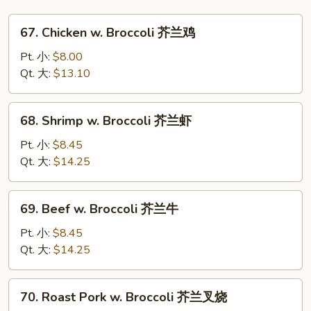
67.
67. Chicken w. Broccoli 芥兰鸡
Chicken
w.
Pt. 小:
$8.00
Broccoli
Qt. 大:
$13.10
芥
兰
68.
68. Shrimp w. Broccoli 芥兰虾
鸡
Shrimp
w.
Pt. 小:
$8.45
Broccoli
Qt. 大:
$14.25
芥
兰
69.
69. Beef w. Broccoli 芥兰牛
虾
Beef
w.
Pt. 小:
$8.45
Broccoli
Qt. 大:
$14.25
芥
兰
70.
70. Roast Pork w. Broccoli 芥兰叉烧
牛
Roast