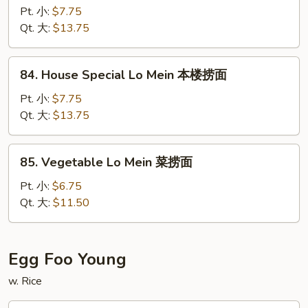
Lobster
Pt. 小:
$7.75
Lo
Qt. 大:
$13.75
Mein
鲜
84.
84. House Special Lo Mein 本楼捞面
龙
House
虾
Special
Pt. 小:
$7.75
捞
Lo
Qt. 大:
$13.75
面
Mein
本
85.
85. Vegetable Lo Mein 菜捞面
楼
Vegetable
捞
Lo
Pt. 小:
$6.75
面
Mein
Qt. 大:
$11.50
菜
捞
面
Egg Foo Young
w. Rice