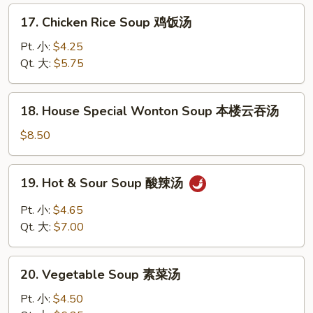
面
17.
17. Chicken Rice Soup 鸡饭汤
汤
Chicken
Rice
Pt. 小:
$4.25
Soup
Qt. 大:
$5.75
鸡
饭
18.
18. House Special Wonton Soup 本楼云吞汤
汤
House
Special
$8.50
Wonton
Soup
19.
19. Hot & Sour Soup 酸辣汤
本
Hot
楼
&
Pt. 小:
$4.65
云
Sour
Qt. 大:
$7.00
吞
Soup
汤
酸
20.
辣
20. Vegetable Soup 素菜汤
Vegetable
汤
Soup
Pt. 小:
$4.50