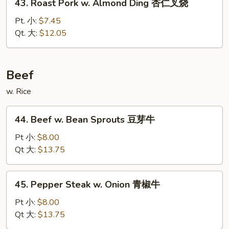
43. Roast Pork w. Almond Ding 杏仁叉烧
雪
Roast
豆
Pork
Pt. 小:
$7.45
叉
w.
Qt. 大:
$12.05
烧
Almond
Ding
杏
Beef
仁
w. Rice
叉
烧
44.
44. Beef w. Bean Sprouts 豆芽牛
Beef
w.
Pt 小:
$8.00
Bean
Qt 大:
$13.75
Sprouts
豆
45.
45. Pepper Steak w. Onion 青椒牛
芽
Pepper
牛
Steak
Pt 小:
$8.00
w.
Qt 大:
$13.75
Onion