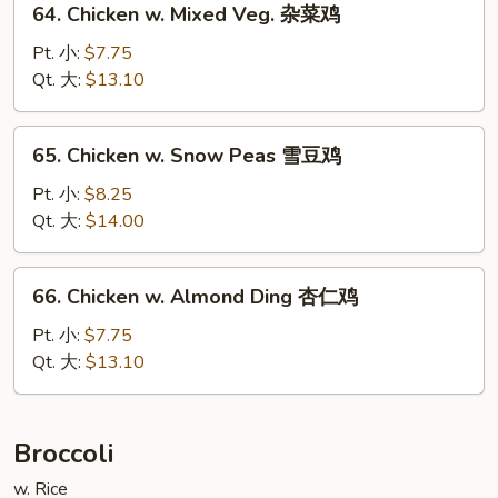
64. Chicken w. Mixed Veg. 杂菜鸡
芽
Chicken
鸡
w.
Pt. 小:
$7.75
Mixed
Qt. 大:
$13.10
Veg.
杂
65.
65. Chicken w. Snow Peas 雪豆鸡
菜
Chicken
鸡
w.
Pt. 小:
$8.25
Snow
Qt. 大:
$14.00
Peas
雪
66.
66. Chicken w. Almond Ding 杏仁鸡
豆
Chicken
鸡
w.
Pt. 小:
$7.75
Almond
Qt. 大:
$13.10
Ding
杏
仁
Broccoli
鸡
w. Rice