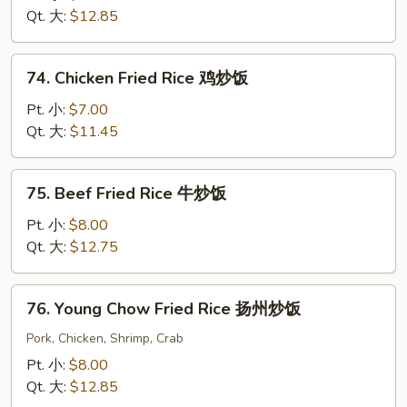
饭
Fried
Qt. 大:
$12.85
Rice
鲜
74.
74. Chicken Fried Rice 鸡炒饭
虾
Chicken
炒
Fried
Pt. 小:
$7.00
饭
Rice
Qt. 大:
$11.45
鸡
炒
75.
75. Beef Fried Rice 牛炒饭
饭
Beef
Fried
Pt. 小:
$8.00
Rice
Qt. 大:
$12.75
牛
炒
76.
76. Young Chow Fried Rice 扬州炒饭
饭
Young
Chow
Pork, Chicken, Shrimp, Crab
Fried
Pt. 小:
$8.00
Rice
Qt. 大:
$12.85
扬