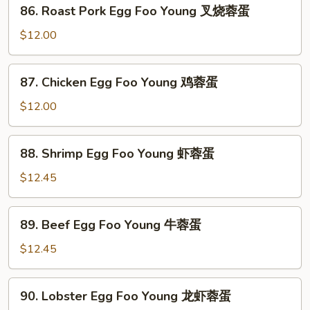
86.
86. Roast Pork Egg Foo Young 叉烧蓉蛋
Roast
Pork
$12.00
Egg
Foo
87.
87. Chicken Egg Foo Young 鸡蓉蛋
Young
Chicken
叉
Egg
$12.00
烧
Foo
蓉
Young
88.
蛋
88. Shrimp Egg Foo Young 虾蓉蛋
鸡
Shrimp
蓉
Egg
$12.45
蛋
Foo
Young
89.
89. Beef Egg Foo Young 牛蓉蛋
虾
Beef
蓉
Egg
$12.45
蛋
Foo
Young
90.
90. Lobster Egg Foo Young 龙虾蓉蛋
牛
Lobster