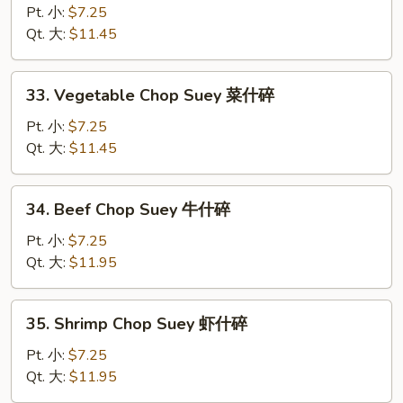
Pork
Pt. 小:
$7.25
Chop
Qt. 大:
$11.45
Suey
叉
33.
33. Vegetable Chop Suey 菜什碎
烧
Vegetable
什
Chop
Pt. 小:
$7.25
碎
Suey
Qt. 大:
$11.45
菜
什
34.
34. Beef Chop Suey 牛什碎
碎
Beef
Chop
Pt. 小:
$7.25
Suey
Qt. 大:
$11.95
牛
什
35.
35. Shrimp Chop Suey 虾什碎
碎
Shrimp
Chop
Pt. 小:
$7.25
Suey
Qt. 大:
$11.95
虾