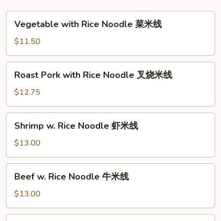
Vegetable
Vegetable with Rice Noodle 菜米线
with
Rice
$11.50
Noodle
菜
Roast
Roast Pork with Rice Noodle 叉烧米线
米
Pork
线
with
$12.75
Rice
Noodle
Shrimp
Shrimp w. Rice Noodle 虾米线
叉
w.
烧
Rice
$13.00
米
Noodle
线
虾
Beef
Beef w. Rice Noodle 牛米线
米
w.
线
Rice
$13.00
Noodle
牛
Chicken