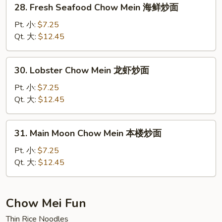
28.
28. Fresh Seafood Chow Mein 海鲜炒面
面
Fresh
Seafood
Pt. 小:
$7.25
Chow
Qt. 大:
$12.45
Mein
海
30.
30. Lobster Chow Mein 龙虾炒面
鲜
Lobster
炒
Chow
Pt. 小:
$7.25
面
Mein
Qt. 大:
$12.45
龙
虾
31.
31. Main Moon Chow Mein 本楼炒面
炒
Main
面
Moon
Pt. 小:
$7.25
Chow
Qt. 大:
$12.45
Mein
本
楼
Chow Mei Fun
炒
Thin Rice Noodles
面