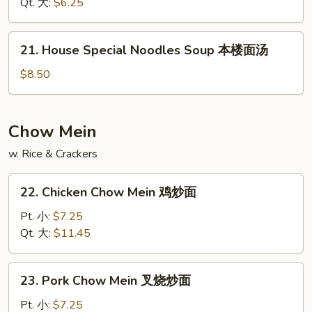
素
Qt. 大:
$6.25
菜
汤
21.
21. House Special Noodles Soup 本楼面汤
House
Special
$8.50
Noodles
Soup
本
Chow Mein
楼
w. Rice & Crackers
面
汤
22.
22. Chicken Chow Mein 鸡炒面
Chicken
Chow
Pt. 小:
$7.25
Mein
Qt. 大:
$11.45
鸡
炒
23.
23. Pork Chow Mein 叉烧炒面
面
Pork
Chow
Pt. 小:
$7.25