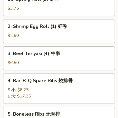
Spring
Roll
$3.75
(2)
虾
2.
2. Shrimp Egg Roll (1) 虾卷
卷
Shrimp
Egg
$2.50
Roll
(1)
3.
3. Beef Teriyaki (4) 牛串
虾
Beef
卷
Teriyaki
$6.50
(4)
牛
4.
4. Bar-B-Q Spare Ribs 烧排骨
串
Bar-
B-
S 小:
$8.25
Q
L 大:
$17.25
Spare
Ribs
5.
5. Boneless Ribs 无骨排
烧
Boneless