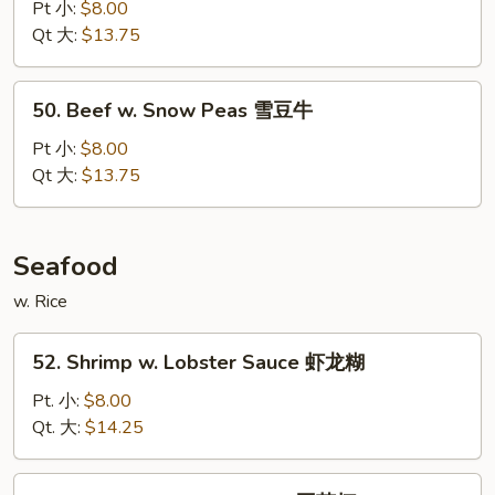
w.
Pt 小:
$8.00
Oyster
Qt 大:
$13.75
Sauce
蚝
50.
50. Beef w. Snow Peas 雪豆牛
油
Beef
牛
w.
Pt 小:
$8.00
Snow
Qt 大:
$13.75
Peas
雪
豆
Seafood
牛
w. Rice
52.
52. Shrimp w. Lobster Sauce 虾龙糊
Shrimp
w.
Pt. 小:
$8.00
Lobster
Qt. 大:
$14.25
Sauce
虾
53.